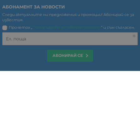
АБОНАМЕНТ ЗА НОВОСТИ
Следи актуалните ни предложения и промоции!
Абонирай се за
известия.
Прочетох „
Политиката за поверителност
“ и съм съгласен.
Ел. поща
АБОНИРАЙ СЕ
ИНФОРМАЦИЯ
Общи условия за ползване
Политиката за поверителност
Политика за използване на бисквитки
Карта на сайта
Контакти